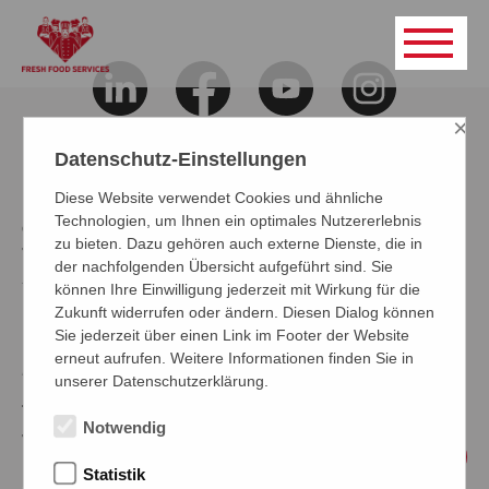
×
Datenschutz-Einstellungen
FFS Fresh Food Services
Diese Website verwendet Cookies und ähnliche
Technologien, um Ihnen ein optimales Nutzererlebnis
GmbH & Co. KG
zu bieten. Dazu gehören auch externe Dienste, die in
Wasserstraße 223
der nachfolgenden Übersicht aufgeführt sind. Sie
44799 Bochum
können Ihre Einwilligung jederzeit mit Wirkung für die
Zukunft widerrufen oder ändern. Diesen Dialog können
Sie jederzeit über einen Link im Footer der Website
Logistikzentrale
erneut aufrufen. Weitere Informationen finden Sie in
Mindener Str. 2 14822 Linthe
unserer Datenschutzerklärung.
Tel. +49 800 3378326
Notwendig
willkommen@ffs-team.de
Statistik