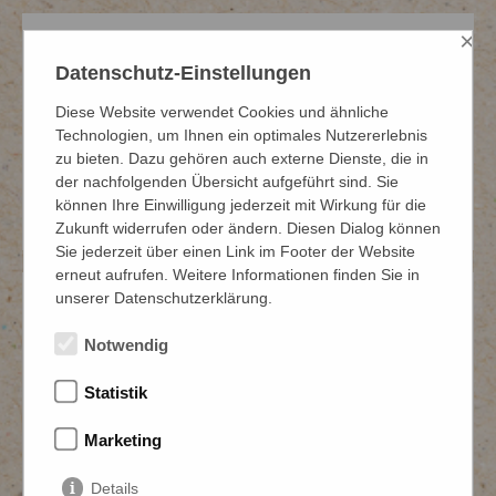
×
Snackthemen für den ganzen Tag – von
Frühstück bis Feierabend
Datenschutz-Einstellungen
Eine starke Theke folgt dem Tagesrhythmus. FFS
Diese Website verwendet Cookies und ähnliche
entwickelt passende Snack-Konzepte für Frühstück, Mittag
Technologien, um Ihnen ein optimales Nutzererlebnis
und Feierabend – von Coffee-to-go-Begleitern bis zu
zu bieten. Dazu gehören auch externe Dienste, die in
warmen Snacks. So bleibt dein Angebot den ganzen Tag
der nachfolgenden Übersicht aufgeführt sind. Sie
attraktiv und sorgt für mehr Frequenz und höhere Bons.
können Ihre Einwilligung jederzeit mit Wirkung für die
Zukunft widerrufen oder ändern. Diesen Dialog können
Sie jederzeit über einen Link im Footer der Website
erneut aufrufen. Weitere Informationen finden Sie in
unserer Datenschutzerklärung.
Beratung von budgetorientiert bis zum
hippen Theken-Snackstar
Notwendig
Ob einfache, schnell umsetzbare Snacks oder
aufmerksamkeitsstarke Theken-Highlights mit Social-
Statistik
Media-Potenzial: FFS entwickelt gemeinsam mit dir
Konzepte, die zu deiner Marke, deinem Team und
Marketing
deinen Abläufen passen – wirtschaftlich durchdacht und
verkaufsstark.
Details