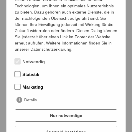
Unternehmens-Film
Trends mit
Technologien, um Ihnen ein optimales Nutzererlebnis
MIT VANESSA
STEFAN BECK &
zu bieten. Dazu gehören auch externe Dienste, die in
NIEDERDELLMANN
PATRIZIA STITZ
der nachfolgenden Übersicht aufgeführt sind. Sie
In der dritten Folge
In der zweiten Folge
können Ihre Einwilligung jederzeit mit Wirkung für die
spricht Vanessa
spricht Stefan Beck mit
Zukunft widerrufen oder ändern. Diesen Dialog können
Niederdellmann über
Patrizia Stitz (FOOD
Sie jederzeit über einen Link im Footer der Website
unseren neuen
IDEAS) über aktuelle
erneut aufrufen. Weitere Informationen finden Sie in
Unternehmens-Film und
Trends im Außer-Haus-
unserer Datenschutzerklärung.
das, was uns ausmacht
Markt – mit Impulsen
– von starken
von Intergastra und
Folge 1: FFS-
Notwendig
Sortimenten und
Internorga. Im Fokus
Konzeptschmiede
innovativer
steht das Spannungsfeld
MIT HENRIK
Statistik
BRÜGGEN
Produktentwicklung bis
zwischen Gesundheit,
zu einer Logistik, die
Genuss und
Marketing
In der ersten Folge
Maßstäbe setzt.
Wirtschaftlichkeit sowie
spricht unser Diplom-
neue Chancen für
DEINE ANSPRECHPERSON
Lebensmitteltechnologe
Details
Tankstellen und
Henrik Brüggen über
Bäckereien.
die FFS-
Nur notwendige
Konzeptschmiede – das
hauseigene Kreativlabor
für ganz neue Produkte
Auswahl bestätigen