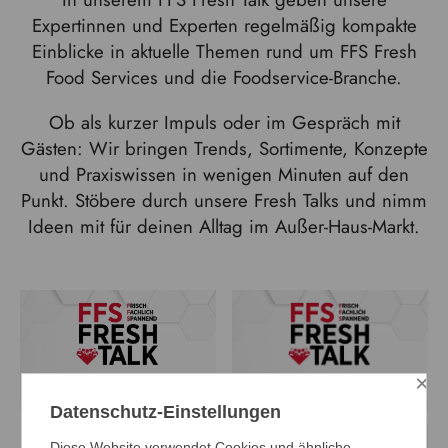
Expertinnen und Experten regelmäßig kompakte
Einblicke in aktuelle Themen rund um FFS Fresh
Food Services und die Foodservice-Branche.
Ob als kurzer Impuls oder im Gespräch mit
Gästen: Wir bringen Trends, Sortimente, Konzepte
und Praxiswissen in wenigen Minuten auf den
Punkt. Stöbere durch unsere Fresh Talks und nimm
Ideen mit für deinen Alltag im Außer-Haus-Markt.
×
Datenschutz-Einstellungen
Folge 3: FFS-
Folge 2: Aktuelle
Diese Website verwendet Cookies und ähnliche