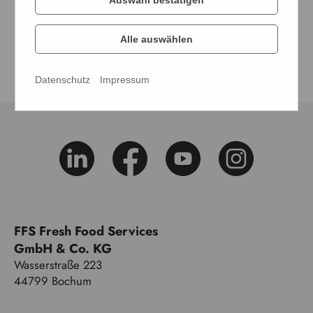
und Konzepte.
Alle auswählen
Datenschutz
Impressum
FFS Fresh Food Services
GmbH & Co. KG
Wasserstraße 223
44799 Bochum