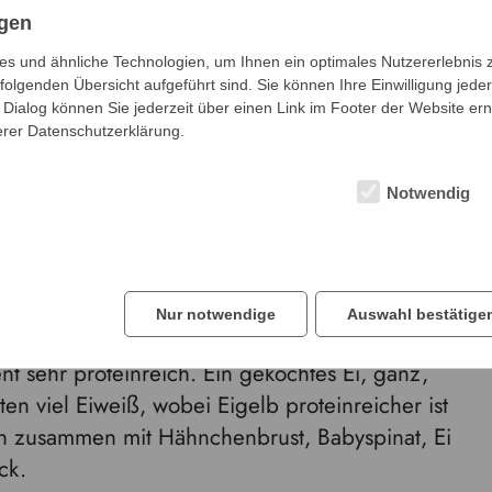
ngen
t sich Naturhummus an. Guacamole ist mit 1,9
auf proteinreicher Avocado. Mit nur rund zwei
s und ähnliche Technologien, um Ihnen ein optimales Nutzererlebnis 
folgenden Übersicht aufgeführt sind. Sie können Ihre Einwilligung jeder
do leider nicht proteinreich. Aber
Dialog können Sie jederzeit über einen Link im Footer der Website ern
m so proteinreicher ist es. Bei verarbeiteten
erer Datenschutzerklärung.
Notwendig
brust, Thunfisch mit Zwiebeln, Salat und Ei
n Bäckereien. Geräucherter Lachs enthält nicht
Nur notwendige
Auswahl bestätige
mer noch zu empfehlen. Auch gut durchgereifter
ent sehr proteinreich. Ein gekochtes Ei, ganz,
ten viel Eiweiß, wobei Eigelb proteinreicher ist
rn zusammen mit Hähnchenbrust, Babyspinat, Ei
ck.