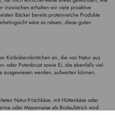
t, hat mich ehrlicherweise etwas gewundert, wie
 inzwischen erhalten wir viele proaktive
isten Bäcker bereits proteinreiche Produkte
rketingsicht wäre es ratsam, diese guten
der Kürbiskernbrötchen an, die von Natur aus
n- oder Putenbrust sowie Ei, die ebenfalls viel
sie ausgewiesen werden, aufwerten können.
iteten Natur-Frischkäse, mit Hüttenkäse oder
arine oder Mayonnaise als Brotaufstrich wird
Aufstrich enthält zwischen sechs bis acht Gramm