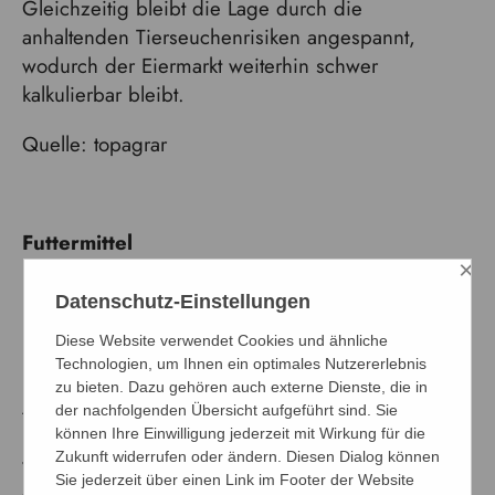
Gleichzeitig bleibt die Lage durch die
anhaltenden Tierseuchenrisiken angespannt,
wodurch der Eiermarkt weiterhin schwer
kalkulierbar bleibt.
Quelle: topagrar
Futtermittel
×
Rückblick Mai:
Datenschutz-Einstellungen
Der Futtermittelmarkt zeigte sich zum Monatsende
Diese Website verwendet Cookies und ähnliche
überwiegend stabil, nachdem sich die Preise am
Technologien, um Ihnen ein optimales Nutzererlebnis
Futtergetreidemarkt nach den vorherigen
zu bieten. Dazu gehören auch externe Dienste, die in
Anstiegen weitgehend beruhigt hatten. Während
der nachfolgenden Übersicht aufgeführt sind. Sie
Rapsschrot zuletzt etwas günstiger angeboten
können Ihre Einwilligung jederzeit mit Wirkung für die
Zukunft widerrufen oder ändern. Diesen Dialog können
wurde, tendierte Sojaschrot weiterhin fester und
Sie jederzeit über einen Link im Footer der Website
die insgesamt volatile Marktentwicklung blieb