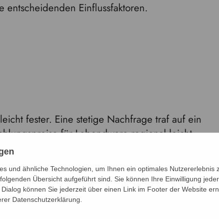
 entscheidenden Einflussfaktoren.
eicht fester. Eine stetige Nachfrage traf auf ein
hlungspreise für Lebendware regional leicht
ngen
s und ähnliche Technologien, um Ihnen ein optimales Nutzererlebnis 
folgenden Übersicht aufgeführt sind. Sie können Ihre Einwilligung jeder
Dialog können Sie jederzeit über einen Link im Footer der Website ern
klung erwartet. Bei anhaltend ausgeglichener
erer Datenschutzerklärung.
eise auf dem aktuellen Niveau bleiben.