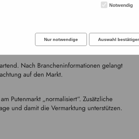
Notwendig
Nur notwendige
Auswahl bestätige
bwartend. Nach Brancheninformationen gelangt
achtung auf den Markt.
 am Putenmarkt „normalisiert“. Zusätzliche
age und damit die Vermarktung unterstützen.