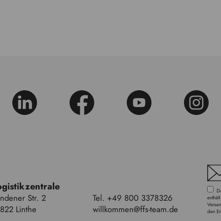
gistikzentrale
Du 
ndener Str. 2
Tel. +49 800 3378326
enthäl
Versan
822 Linthe
willkommen@ffs-team.de
den Er