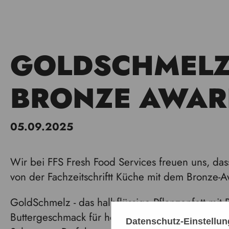
GOLDSCHMELZ
BRONZE AWAR
05.09.2025
Wir bei FFS Fresh Food Services freuen uns, das
von der Fachzeitschriftt Küche mit dem Bronze
GoldSchmelz - das halbflüssige Pflanzenfett mit B
Buttergeschmack für höchste Ansprüche beim Br
Datenschutz-Einstellu