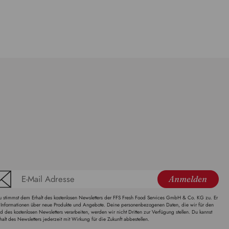
Anmelden
stimmst dem Erhalt des kostenlosen Newsletters der FFS Fresh Food Services GmbH & Co. KG zu. Er
t Informationen über neue Produkte und Angebote. Deine personenbezogenen Daten, die wir für den
d des kostenlosen Newsletters verarbeiten, werden wir nicht Dritten zur Verfügung stellen. Du kannst
halt des Newsletters jederzeit mit Wirkung für die Zukunft abbestellen.