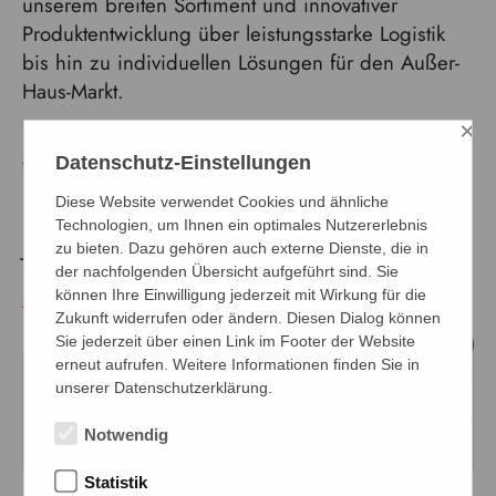
unserem breiten Sortiment und innovativer
Produktentwicklung über leistungsstarke Logistik
bis hin zu individuellen Lösungen für den Außer-
Haus-Markt.
×
Erleben Sie, was uns täglich antreibt: Flexibilität,
Datenschutz-Einstellungen
Verlässlichkeit und die Leidenschaft, unseren
Kunden den bestmöglichen Service zu bieten.
Diese Website verwendet Cookies und ähnliche
Technologien, um Ihnen ein optimales Nutzererlebnis
Jetzt ansehen und FFS kennenlernen.
zu bieten. Dazu gehören auch externe Dienste, die in
der nachfolgenden Übersicht aufgeführt sind. Sie
Das ganze Video
können Ihre Einwilligung jederzeit mit Wirkung für die
Zukunft widerrufen oder ändern. Diesen Dialog können
Sie jederzeit über einen Link im Footer der Website
erneut aufrufen. Weitere Informationen finden Sie in
unserer Datenschutzerklärung.
Notwendig
Statistik