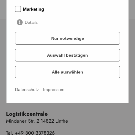
Marketing
Details
Nur notwendige
Auswahl bestätigen
Alle auswählen
FFS Fresh Food Services
GmbH & Co. KG
Wasserstraße 223
Datenschutz
Impressum
44799 Bochum
Logistikzentrale
Mindener Str. 2 14822 Linthe
Tel. +49 800 3378326