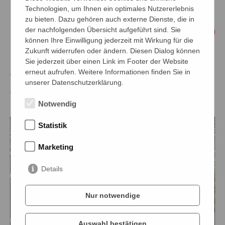
Technologien, um Ihnen ein optimales Nutzererlebnis
Paprikastreifen darüber
zu bieten. Dazu gehören auch externe Dienste, die in
streuen. Thunfisch etwas abtropfen
der nachfolgenden Übersicht aufgeführt sind. Sie
lassen und auf dem Wrap verteilen.
können Ihre Einwilligung jederzeit mit Wirkung für die
Softroll aufrollen und mit einer Wrap-
Zukunft widerrufen oder ändern. Diesen Dialog können
Sie jederzeit über einen Link im Footer der Website
Bag verpacken. Den Wrap mitsamt der
erneut aufrufen. Weitere Informationen finden Sie in
Verpackung schräg aufschneiden und
unserer Datenschutzerklärung.
aufstellen.
Notwendig
Statistik
Marketing
Details
Nur notwendige
Auswahl bestätigen