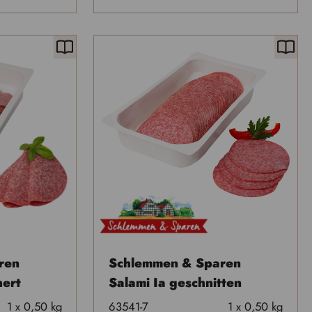
ren
Schlemmen & Sparen
hert
Salami Ia geschnitten
1 x 0,50 kg
63541-7
1 x 0,50 kg