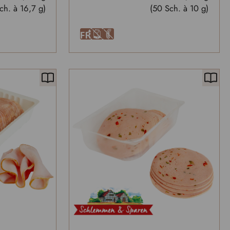
ch. à 16,7 g)
(50 Sch. à 10 g)
F
A
U