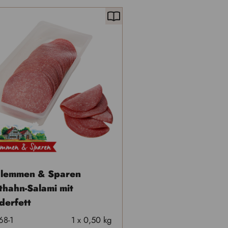
hlemmen & Sparen
thahn-Salami mit
derfett
68-1
1 x 0,50 kg