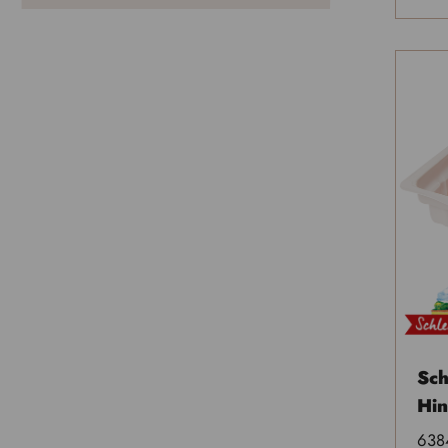
Sc
Hin
638