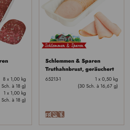
ren
Schlemmen & Sparen
Truthahnbrust, geräuchert
8 x 1,00 kg
65213-1
1 x 0,50 kg
 Sch. à 18 g)
(30 Sch. à 16,67 g)
1 x 1,00 kg
 Sch. à 18 g)
F
A
U