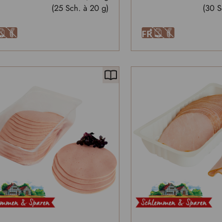
(25 Sch. à 20 g)
(30 S
A
U
F
A
U