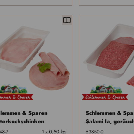
hlemmen & Sparen
Schlemmen & Spa
terkochschinken
Salami Ia, geräuc
48-7
1 x 0,50 kg
63850-0