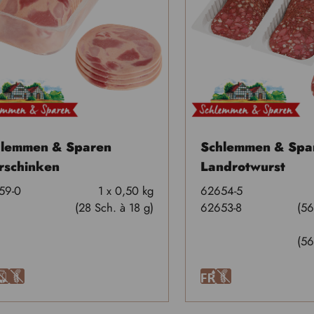
hlemmen & Sparen
Schlemmen & Spa
rschinken
Landrotwurst
59-0
1 x 0,50 kg
62654-5
(28 Sch. à 18 g)
62653-8
(56
(56
A
U
F
U