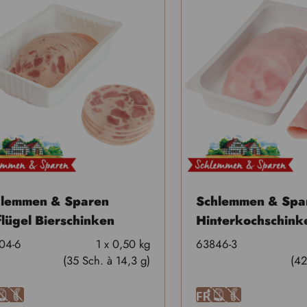
hlemmen & Sparen
Schlemmen & Spa
lügel Bierschinken
Hinterkochschink
04-6
1 x 0,50 kg
63846-3
(35 Sch. à 14,3 g)
(42
A
U
F
A
U