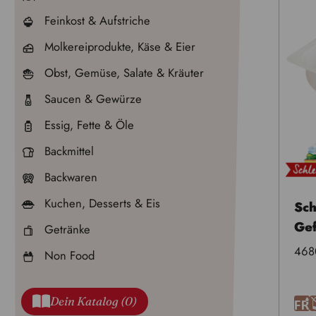
Feinkost & Aufstriche
Molkereiprodukte, Käse & Eier
Obst, Gemüse, Salate & Kräuter
Saucen & Gewürze
Essig, Fette & Öle
Backmittel
Backwaren
Kuchen, Desserts & Eis
Sc
Gef
Getränke
468
Non Food
Dein Katalog (0)
F