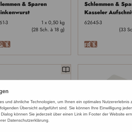
hlemmen & Sparen
Schlemmen & Spa
inkenwurst
Kasseler Aufschni
61-3
1 x 0,50 kg
62645-3
(28 Sch. à 18 g)
(33 Sc
A
U
F
U
ngen
s und ähnliche Technologien, um Ihnen ein optimales Nutzererlebnis 
folgenden Übersicht aufgeführt sind. Sie können Ihre Einwilligung jeder
Dialog können Sie jederzeit über einen Link im Footer der Website ern
erer Datenschutzerklärung.