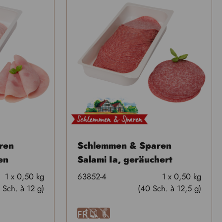
ren
Schlemmen & Sparen
en
Salami Ia, geräuchert
1 x 0,50 kg
63852-4
1 x 0,50 kg
 Sch. à 12 g)
(40 Sch. à 12,5 g)
F
A
U