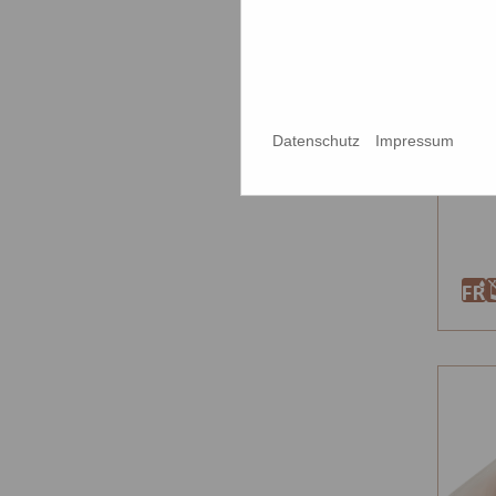
Sc
Jag
Datenschutz
Impressum
626
F