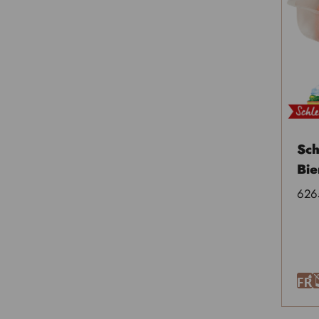
Sc
Bie
626
F