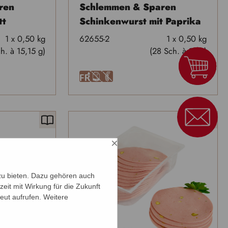
ren
Schlemmen & Sparen
tt
Schinkenwurst mit Paprika
1 x 0,50 kg
62655-2
1 x 0,50 kg
h. à 15,15 g)
(28 Sch. à 18 g)
F
A
U
×
zu bieten. Dazu gehören auch
zeit mit Wirkung für die Zukunft
eut aufrufen. Weitere