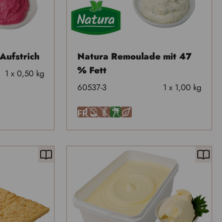
Aufstrich
Natura Remoulade mit 47
% Fett
1 x 0,50 kg
60537-3
1 x 1,00 kg
F
A
U
Ä
H