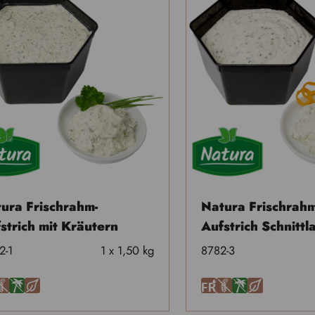
ura Frischrahm-
Natura Frischrahm
strich mit Kräutern
Aufstrich Schnittl
2-1
1 x 1,50 kg
8782-3
U
Ä
H
F
U
Ä
H