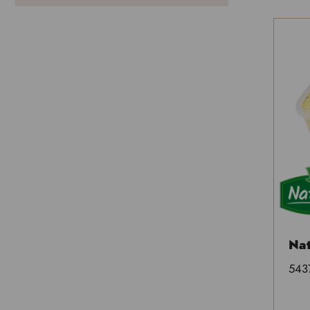
Nat
543