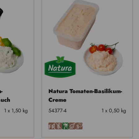
-
Natura Tomaten-Basilikum-
auch
Creme
1 x 1,50 kg
54377-4
1 x 0,50 kg
F
U
Ä
H
3