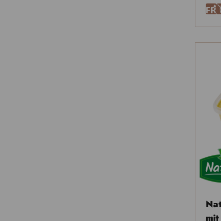
F
Nat
mit