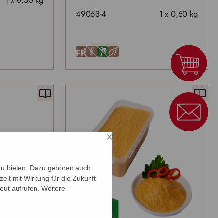
1 x 0,50 kg
49063-4
1 x 0,50 kg
F
U
Ä
H
×
zu bieten. Dazu gehören auch
zeit mit Wirkung für die Zukunft
eut aufrufen. Weitere