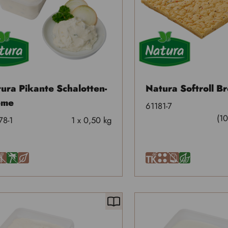
ura Pikante Schalotten-
Natura Softroll B
eme
61181-7
(10
78-1
1 x 0,50 kg
U
Ä
H
T
9
A
J