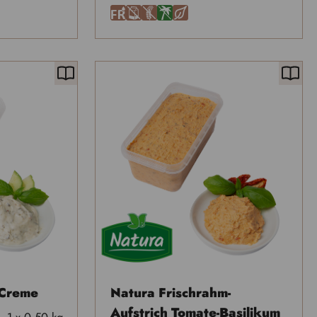
F
A
U
Ä
H
-Creme
Natura Frischrahm-
Aufstrich Tomate-Basilikum