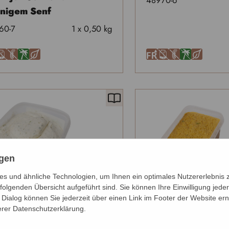
48970-6
nigem Senf
60-7
1 x 0,50 kg
A
U
Ä
H
F
A
U
Ä
H
ngen
s und ähnliche Technologien, um Ihnen ein optimales Nutzererlebnis 
folgenden Übersicht aufgeführt sind. Sie können Ihre Einwilligung jeder
Dialog können Sie jederzeit über einen Link im Footer der Website ern
erer Datenschutzerklärung.