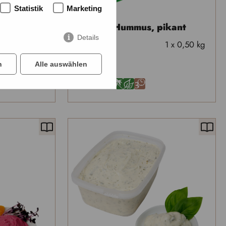
Statistik
Marketing
iental
Natura Hummus, pikant
Details
1 x 0,50 kg
60232-7
1 x 0,50 kg
n
Alle auswählen
F
A
U
Ä
J
3