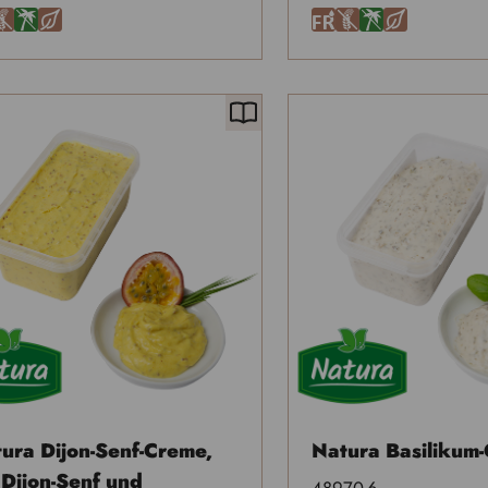
U
Ä
H
F
U
Ä
H
ura Dijon-Senf-Creme,
Natura Basilikum
 Dijon-Senf und