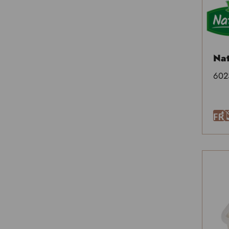
Nat
602
F