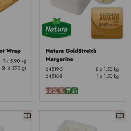
rot Wrap
Natura GoldStreich
Margarine
1 x 5,90 kg
 St. à 590 g)
64519-5
8 x 1,50 kg
64518-8
1 x 1,50 kg
F
A
U
Ä
J