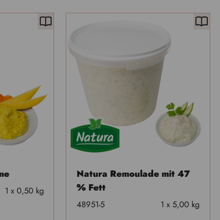
me
Natura Remoulade mit 47
% Fett
1 x 0,50 kg
48951-5
1 x 5,00 kg