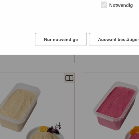
Notwendig
ura Frischrahm-
Natura Hummus Or
strich Kräuter
54420-7
01-3
1 x 1,00 kg
Nur notwendige
Auswahl bestätige
U
Ä
H
F
A
U
Ä
J
3