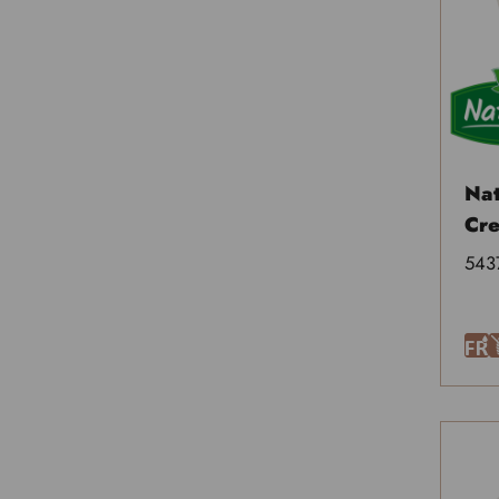
Nat
Cr
543
F