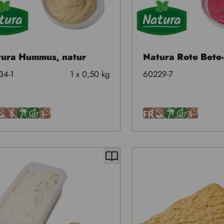
ura Hummus, natur
Natura Rote Bete-
34-1
1 x 0,50 kg
60229-7
A
U
Ä
J
3
F
A
Ä
J
3